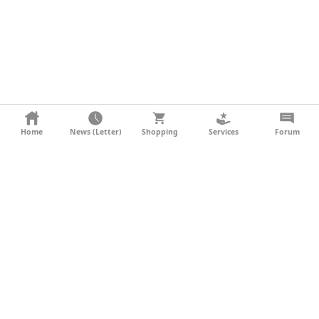
KONTAKT
Home
News (Letter)
Shopping
Services
Forum
AGB
DATENSCHUTZ
SOCIAL MEDIA
IMPRESSUM
WERBUNG
NEWSLETTER