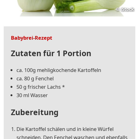
©
iStock
Babybrei-Rezept
Zutaten für 1 Portion
ca. 100g mehligkochende Kartoffeln
ca. 80 g Fen­chel
50 g fri­scher Lachs *
30 ml Was­ser
Zubereitung
Die Kar­tof­fel schä­len und in klei­ne Wür­fel
schnei­den. Den Fen­chel wa­schen und eben­falls