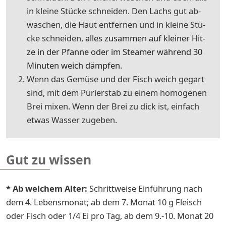
in klei­ne Stü­cke schnei­den. Den Lachs gut ab­
wa­schen, die Haut ent­fer­nen und in klei­ne Stü­
cke schnei­den,
al­les zu­sam­men auf klei­ner Hit­
ze in der Pfanne oder im Steamer wäh­rend 30
Mi­nu­ten weich dämp­fen
.
Wenn das Ge­mü­se und der Fisch weich ge­gart
sind, mit dem Pü­rier­stab zu ei­nem ho­mo­ge­nen
Brei mi­xen. Wenn der Brei zu dick ist, ein­fach
et­was Was­ser zu­ge­ben.
Gut zu wissen
* Ab welchem Alter:
Schritt­wei­se Ein­füh­rung nach
dem 4. Le­bens­mo­nat; ab dem 7. Mo­nat 10 g Fleisch
oder Fisch oder 1/4 Ei pro Tag, ab dem 9.-10. Mo­nat 20