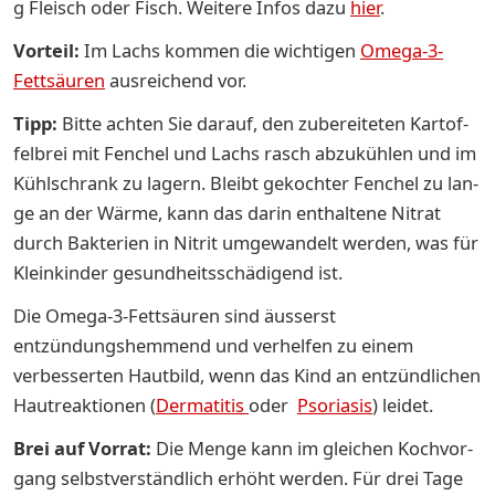
g Fleisch oder Fisch. Weitere In­­­fos dazu
hier
.
Vorteil:
Im Lachs kommen die wichtigen
Omega-3-
Fettsäuren
ausreichend vor.
Tipp:
Bit­te ach­ten Sie dar­auf, den zu­be­rei­te­ten Kar­tof­
fel­brei mit Fen­chel und Lachs rasch ab­zu­küh­len und im
Kühl­schrank zu la­gern. Bleibt ge­koch­ter Fen­chel zu lan­
ge an der Wär­me, kann das dar­in ent­hal­te­ne Ni­trat
durch Bak­te­ri­en in Ni­trit um­ge­wan­delt wer­den, was für
Klein­kin­der ge­sund­heits­schä­di­gend ist.
Die Omega-3-Fettsäuren sind äusserst
entzündungshemmend und verhelfen zu einem
verbesserten Hautbild, wenn das Kind an entzündlichen
Hautreaktionen (
Dermatitis
oder
Psoriasis
) leidet.
Brei auf Vorrat:
Die Men­ge kann im glei­chen Koch­vor­
gang selbst­ver­ständ­lich er­höht wer­den. Für drei Tage