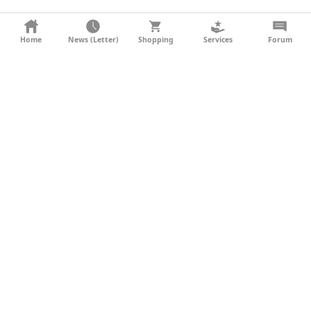
KONTAKT
Home
News (Letter)
Shopping
Services
Forum
AGB
DATENSCHUTZ
SOCIAL MEDIA
IMPRESSUM
WERBUNG
NEWSLETTER