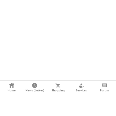
KONTAKT
Home
News (Letter)
Shopping
Services
Forum
AGB
DATENSCHUTZ
SOCIAL MEDIA