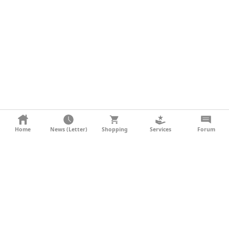
KONTAKT
Home
News (Letter)
Shopping
Services
Forum
AGB
DATENSCHUTZ
SOCIAL MEDIA
IMPRESSUM
WERBUNG
NEWSLETTER