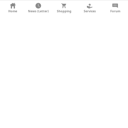
KONTAKT
Home
News (Letter)
Shopping
Services
Forum
AGB
DATENSCHUTZ
SOCIAL MEDIA
IMPRESSUM
WERBUNG
NEWSLETTER