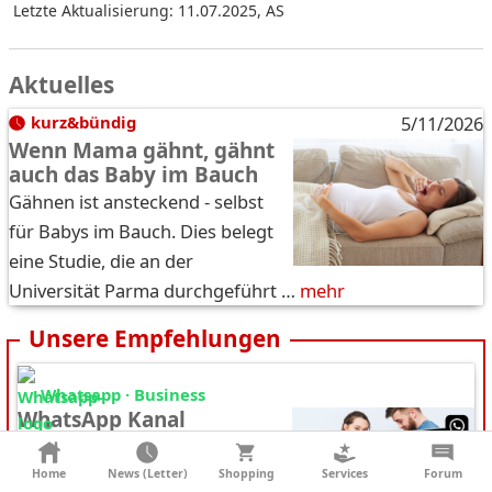
Letzte Aktualisierung: 11.07.2025
,
AS
Aktuelles
kurz&bündig
5/11/2026
Wenn Mama gähnt, gähnt
auch das Baby im Bauch
Gähnen ist ansteckend - selbst
für Babys im Bauch. Dies belegt
eine Studie, die an der
Universität Parma durchgeführt …
mehr
Unsere Empfehlungen
Whatsapp · Business
WhatsApp Kanal
"swissmom"
Lass dich täglich vom
Home
News (Letter)
Shopping
Services
Forum