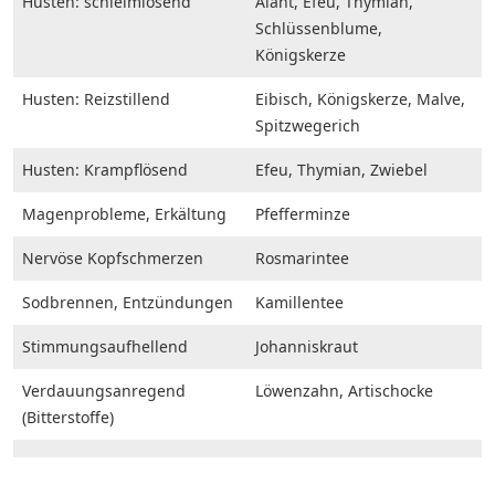
Husten: schleimlösend
Alant, Efeu, Thymian,
Schlüssenblume,
Königskerze
Husten: Reizstillend
Eibisch, Königskerze, Malve,
Spitzwegerich
Husten: Krampflösend
Efeu, Thymian, Zwiebel
Magenprobleme, Erkältung
Pfefferminze
Nervöse Kopfschmerzen
Rosmarintee
Sodbrennen, Entzündungen
Kamillentee
Stimmungsaufhellend
Johanniskraut
Verdauungsanregend
Löwenzahn, Artischocke
(Bitterstoffe)