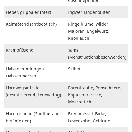
Cayennepfeffer
Fieber, grippaler Infekt
Ingwer, Lindenblüten
Keimtötend (antiseptisch)
Ringelblume, wilder
Majoran, Engelwurz,
Knoblauch
Krampflösend
Yams
(Menstruationsbeschwerden)
Halsentzündungen,
Salbei
Halsschmerzen
Harnwegsinfekte
Bärentraube, Preiselbeere,
(desinfizierend, keimwidrig)
Kapuzinerkresse,
Meerrettich
Harntreibend (Spültherapie
Brennnessel, Birke,
bei Infekten)
Löwenzahn, Goldrute