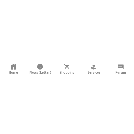
KONTAKT
Home
News (Letter)
Shopping
Services
Forum
AGB
DATENSCHUTZ
SOCIAL MEDIA
IMPRESSUM
WERBUNG
NEWSLETTER