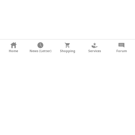
KONTAKT
Home
News (Letter)
Shopping
Services
Forum
AGB
DATENSCHUTZ
SOCIAL MEDIA
IMPRESSUM
WERBUNG
NEWSLETTER