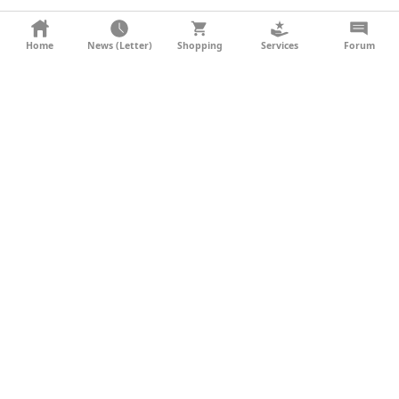
KONTAKT
Home
News (Letter)
Shopping
Services
Forum
AGB
DATENSCHUTZ
SOCIAL MEDIA
IMPRESSUM
WERBUNG
NEWSLETTER