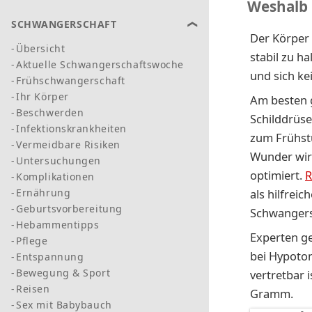
Weshalb 
SCHWANGERSCHAFT
Der Körper 
Übersicht
stabil zu h
Aktuelle Schwangerschaftswoche
und sich ke
Frühschwangerschaft
Ihr Körper
Am besten g
Beschwerden
Schilddrüse
Infektionskrankheiten
zum Frühst
Vermeidbare Risiken
Wunder wir
Untersuchungen
optimiert.
R
Komplikationen
Ernährung
als hilfrei
Geburtsvorbereitung
Schwangers
Hebammentipps
Experten g
Pflege
bei Hypoton
Entspannung
Bewegung & Sport
vertretbar
Reisen
Gramm.
Sex mit Babybauch