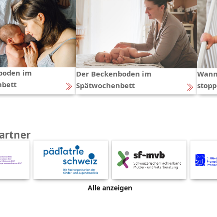
boden im
Der Beckenboden im
Wann
bett
Spätwochenbett
stop
artner
Alle anzeigen