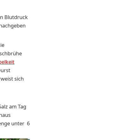
en Blutdruck
n nachgeben
ie
ischbrühe
elkeit
urst
weist sich
Salz am Tag
chaus
enge unter 6