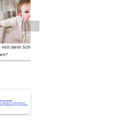
〈
〉
 mit dem Schoppen
Der Beckenboden bei der Gebur
pen?