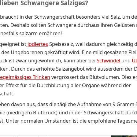
lieben Schwangere Salziges?
braucht in der Schwangerschaft besonders viel Salz, um d
alten. Deshalb sollten Schwangere durchaus ihren Gelüste
inesfalls salzarm ernähren!
eeignet ist
jodiertes
Speisesalz, weil dadurch gleichzeitig d
 des Ungeborenen gekräftigt wird. Eine mild gesalzene Fle
ück ist zwar ungewöhnlich, kann aber bei
Schwindel
und
Üb
ken. Durch das erhöhte Salzangebot wird ausserdem der D
egelmässiges Trinken
vergrössert das Blutvolumen. Dies er
cher Effekt für die Durchblutung aller Organe während der
chaft.
ehen davon aus, dass die tägliche Aufnahme von 9 Gramm 
ie (niedrigem Blutdruck) und in der Schwangerschaft dur
 ist. Unter normalen Umständen ist die empfohlene Tagesm