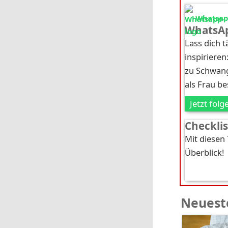
Whatsapp
WhatsAp
Lass dich 
inspirieren
zu Schwang
als Frau b
Jetzt folg
Checkli
Mit diesen
Überblick!
Neueste