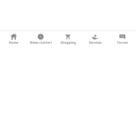
KONTAKT
Home
News (Letter)
Shopping
Services
Forum
AGB
DATENSCHUTZ
SOCIAL MEDIA
IMPRESSUM
WERBUNG
NEWSLETTER