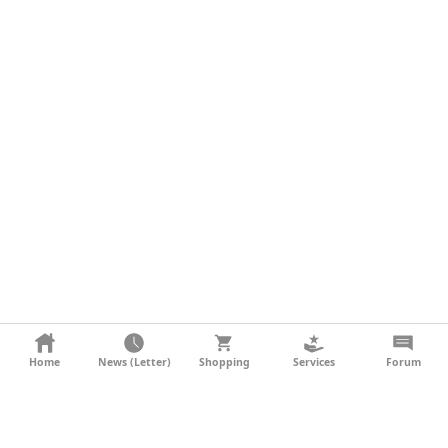
KONTAKT
Home
News (Letter)
Shopping
Services
Forum
AGB
DATENSCHUTZ
SOCIAL MEDIA