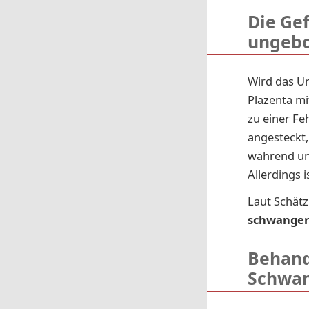
Die Ge
ungebo
Wird das U
Plazenta mi
zu einer F
angesteckt,
während un
Allerdings 
Laut Schät
schwanger
Behand
Schwan