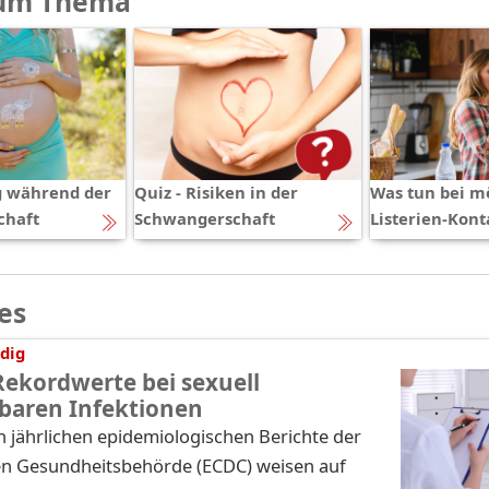
um Thema
g während der
Quiz - Risiken in der
Was tun bei m
chaft
Schwangerschaft
Listerien-Kont
es
dig
Rekordwerte bei sexuell
baren Infektionen
n jährlichen epidemiologischen Berichte der
n Gesundheitsbehörde (ECDC) weisen auf