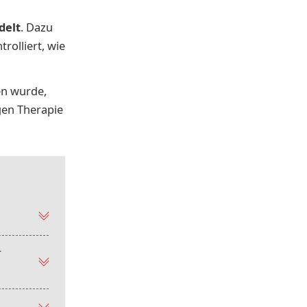
delt
. Dazu
rolliert, wie
en wurde,
gen Therapie
r