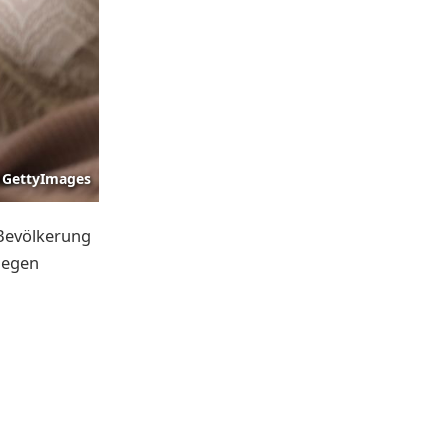
GettyImages
 Bevölkerung
gegen