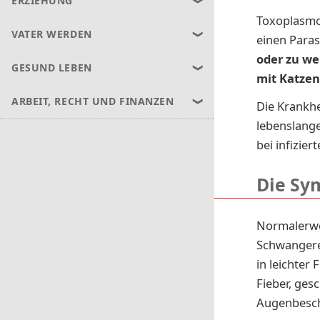
ERZIEHUNG
Toxoplasmos
VATER WERDEN
einen Paras
oder zu we
GESUND LEBEN
mit Katze
ARBEIT, RECHT UND FINANZEN
Die Krankhe
lebenslange
bei infizie
Die Sy
Normalerwei
Schwanger
in leichter
Fieber, ge
Augenbesc