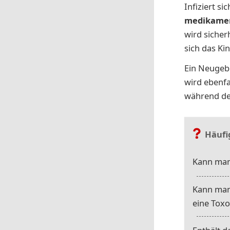
Infiziert s
medikament
wird sicher
sich das Ki
Ein Neugeb
wird ebenfa
während de
Häufi
Kann man
Kann man 
eine Tox