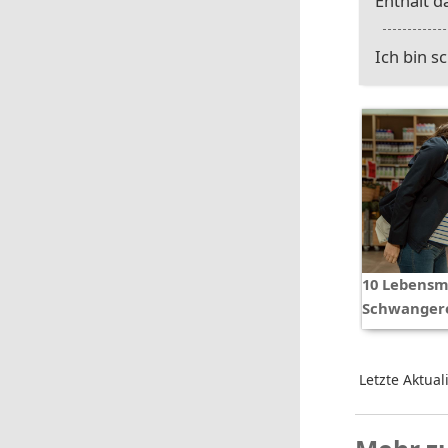
Enthält d
Ich bin s
10 Lebensmi
Schwangere
Letzte Aktual