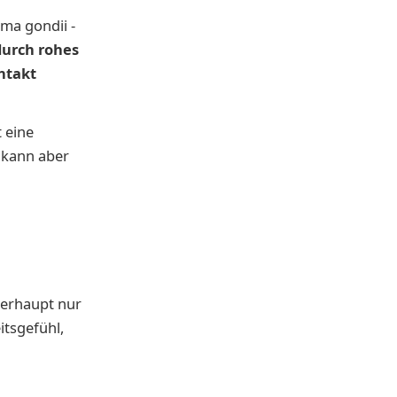
ma gondii -
durch rohes
ntakt
 eine
, kann aber
erhaupt nur
itsgefühl,