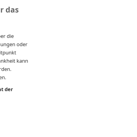
r das
er die
igungen oder
itpunkt
ankheit kann
rden.
en.
nt der