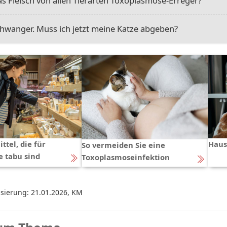
as Fleisch von allen Tierarten Toxoplasmose-Erreger?
chwanger. Muss ich jetzt meine Katze abgeben?
ttel, die für
Haus
So vermeiden Sie eine
 tabu sind
Toxoplasmoseinfektion
isierung: 21.01.2026
,
KM