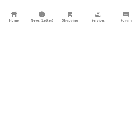
KONTAKT
Home
News (Letter)
Shopping
Services
Forum
AGB
DATENSCHUTZ
SOCIAL MEDIA
IMPRESSUM
WERBUNG
NEWSLETTER