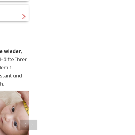
ie wieder
,
Hälfte Ihrer
dem 1.
nstant und
h.
〈
〉