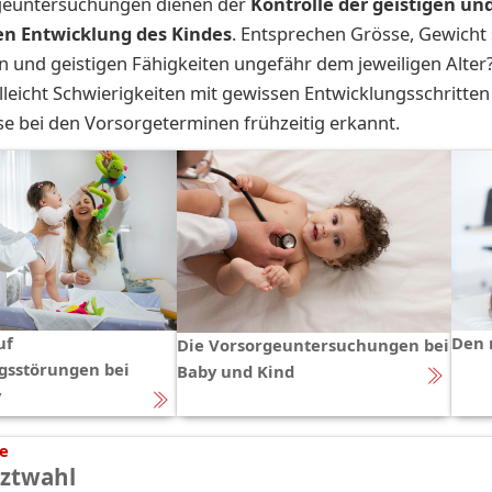
geuntersuchungen dienen der
Kontrolle der geistigen un
en Entwicklung des Kindes
. Entsprechen Grösse, Gewicht 
 und geistigen Fähigkeiten ungefähr dem jeweiligen Alter
lleicht Schwierigkeiten mit gewissen Entwicklungsschritten 
e bei den Vorsorgeterminen frühzeitig erkannt.
uf
Den 
Die Vorsorgeuntersuchungen bei
gsstörungen bei
Baby und Kind
y
te
rztwahl