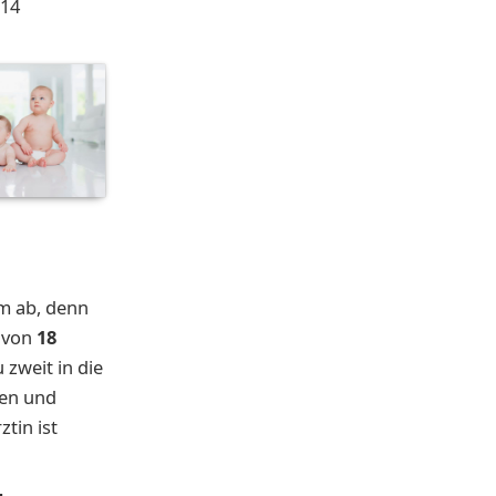
 14
um ab, denn
 von
18
zweit in die
gen und
tin ist