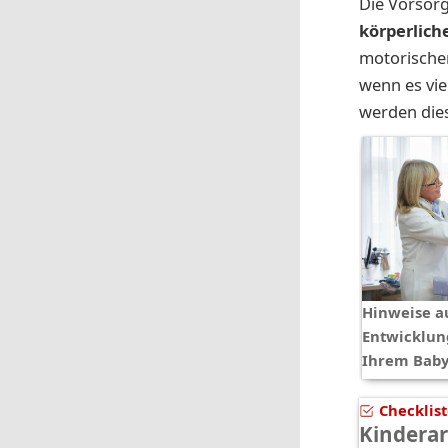
Die Vorsor
körperlich
motorischen
wenn es vie
werden dies
Hinweise a
Entwicklun
Ihrem Bab
Checklis
Kindera