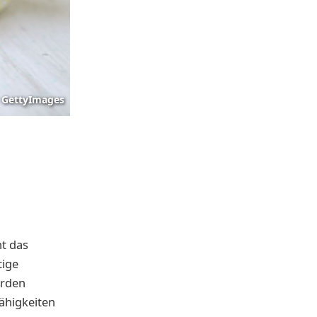
GettyImages
ht das
tige
erden
ähigkeiten