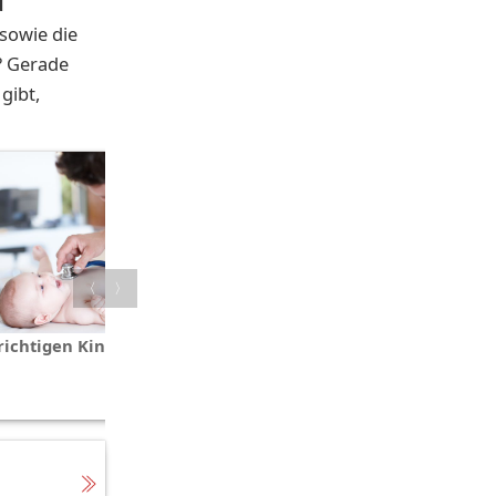
d
sowie die
? Gerade
gibt,
〈
〉
richtigen Kinderarzt finden