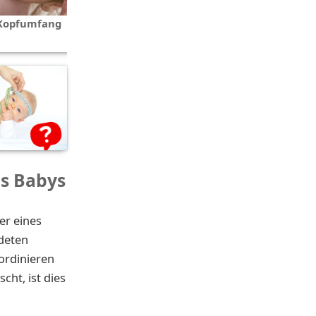
Länge und Gewicht Ihre Kindes
Kopfumfang
bis zum 2. Lebensjahr
s Babys
er eines
ldeten
ordinieren
ht, ist dies