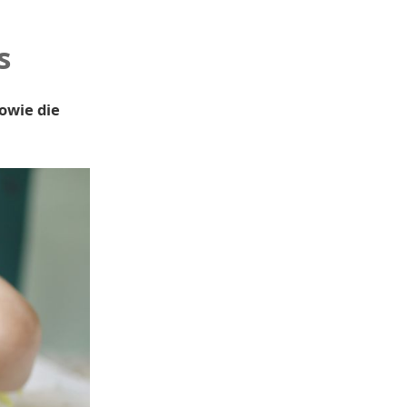
s
owie die