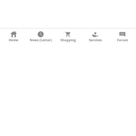
KONTAKT
Home
News (Letter)
Shopping
Services
Forum
AGB
DATENSCHUTZ
SOCIAL MEDIA
IMPRESSUM
WERBUNG
NEWSLETTER