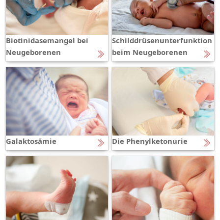
Biotinidasemangel bei
Schilddrüsenunterfunktion
Neugeborenen
beim Neugeborenen
Galaktosämie
Die Phenylketonurie