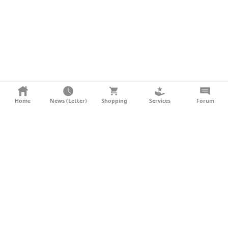
KONTAKT
Home
News (Letter)
Shopping
Services
Forum
AGB
DATENSCHUTZ
SOCIAL MEDIA
IMPRESSUM
WERBUNG
NEWSLETTER