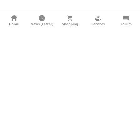
KONTAKT
Home
News (Letter)
Shopping
Services
Forum
AGB
DATENSCHUTZ
SOCIAL MEDIA
IMPRESSUM
WERBUNG
NEWSLETTER