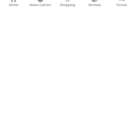
KONTAKT
Home
News (Letter)
Shopping
Services
Forum
AGB
DATENSCHUTZ
SOCIAL MEDIA
IMPRESSUM
WERBUNG
NEWSLETTER