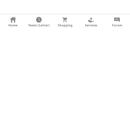
KONTAKT
Home
News (Letter)
Shopping
Services
Forum
AGB
DATENSCHUTZ
SOCIAL MEDIA
IMPRESSUM
WERBUNG
NEWSLETTER