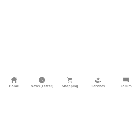
KONTAKT
Home
News (Letter)
Shopping
Services
Forum
AGB
DATENSCHUTZ
SOCIAL MEDIA
IMPRESSUM
WERBUNG