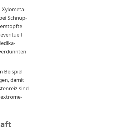
 Xy­lo­me­ta­
t bei Schnup­
er­stopf­te
ven­tu­ell
e­di­ka­
ver­dünn­ten
m Beispiel
gen, da­mit
­ten­reiz sind
ex­tro­me­
aft