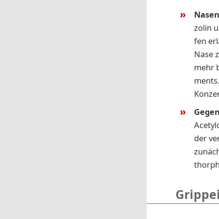
Na­sen
zo­lin 
fen er­
Nase z
mehr be
ments.
Kon­zen
Gegen
Ace­ty
der ver
zu­näch
thor­ph
Grippe