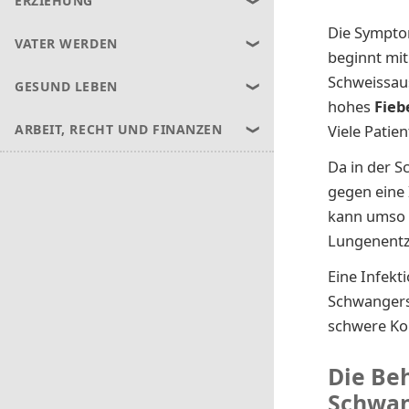
ERZIEHUNG
Die Symptom
VATER WERDEN
beginnt mi
Schweissau
GESUND LEBEN
hohes
Fieb
Viele Patien
ARBEIT, RECHT UND FINANZEN
Da in der S
gegen eine 
kann umso h
Lungenentz
Eine Infekt
Schwangersc
schwere Ko
Die Be
Schwan