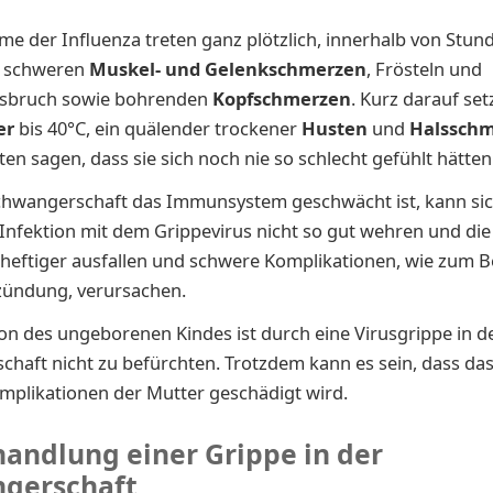
e der Influenza treten ganz plötzlich, innerhalb von Stund
t schweren
Muskel- und Gelenkschmerzen
, Frösteln und
sbruch sowie bohrenden
Kopfschmerzen
. Kurz darauf se
er
bis 40°C, ein quälender trockener
Husten
und
Halssch
ten sagen, dass sie sich noch nie so schlecht gefühlt hätten
chwangerschaft das Immunsystem geschwächt ist, kann sic
Infektion mit dem Grippevirus nicht so gut wehren und di
eftiger ausfallen und schwere Komplikationen, wie zum Be
ündung, verursachen.
ion des ungeborenen Kindes ist durch eine Virusgrippe in d
haft nicht zu befürchten. Trotzdem kann es sein, dass da
mplikationen der Mutter geschädigt wird.
handlung einer Grippe in der
gerschaft