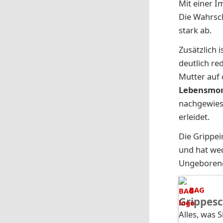
Mit einer I
Die Wahrsch
stark ab.
Zusätzlich 
deutlich re
Mutter auf 
Lebensmon
nachgewiese
erleidet.
Die Grippe
und hat wed
Ungeborene
BAG
Grippes
Alles, was