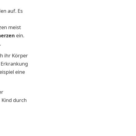
en auf. Es
tzen meist
merzen
ein.
.
h ihr Körper
e Erkrankung
ispiel eine
er
s Kind durch