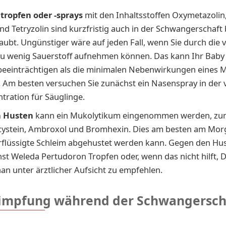
­trop­fen oder -sprays
mit den In­halts­stof­fen Oxy­me­ta­zo­lin,
und Te­try­zo­lin sind kurz­fris­tig auch in der Schwan­ger­schaf
laubt. Un­güns­ti­ger wäre auf je­den Fall, wenn Sie durch die v
u we­nig Sauer­stoff auf­neh­men kön­nen. Das kann Ihr Baby e
­ein­träch­ti­gen als die mi­ni­ma­len Ne­ben­wir­kun­gen ei­nes M
 Am bes­ten ver­su­chen Sie zu­nächst ein Na­sen­spray in der 
­tra­ti­on für Säug­lin­ge.
 Husten
kann ein Mu­ko­ly­ti­kum ein­ge­nom­men wer­den, zu
l­cystein, Am­bro­xol und Brom­he­xin. Dies am bes­ten am Mor­
­flüs­sig­te Schleim ab­ge­hus­tet wer­den kann. Ge­gen den Hus
st We­le­da Pertu­do­ron Trop­fen oder, wenn das nicht hilft, D
an un­ter ärzt­li­cher Auf­sicht zu emp­feh­len.
impfung während der Schwangersch