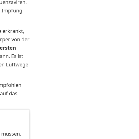
luenzaviren.
ie Impfung
e erkrankt,
örper von der
ersten
ann. Es ist
ren Luftwege
empfohlen
 auf das
n müssen.