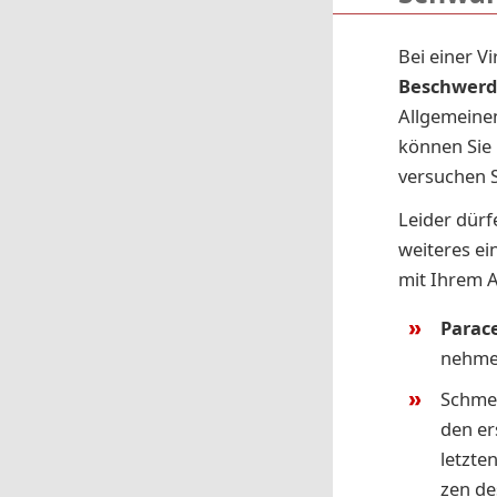
Bei einer V
Beschwerd
Allgemeinen
können Sie
versuchen S
Leider dürf
weiteres ei
mit Ihrem A
Par­ac
neh­me
Schmerz
den ers
letz­te
zen de