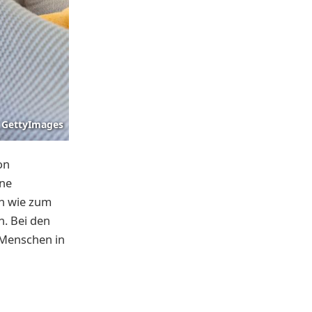
GettyImages
on
ine
n wie zum
. Bei den
 Menschen in