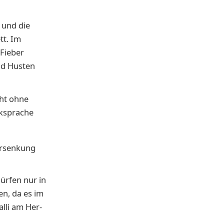
und die
tt. Im
 Fieber
nd Husten
ht ohne
cksprache
er­sen­kung
ür­fen nur in
den, da es im
al­li am Her­