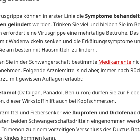
irusgrippe können in erster Linie die
Symptome behandelt
en gelindert
werden. Trinken Sie viel und bleiben Sie im Be
 erfordert eine Virusgrippe eine mehrtätige Bettruhe. Das
 mit Wadenwickeln senken und die Erkältungssymptome u
ie am besten mit Hausmitteln zu lindern.
en Sie in der Schwangerschaft bestimmte
Medikamente
nic
nnehmen. Folgende Arzniemittel sind aber, immer nach Rü
rzt, mit gewissen Auflagen erlaubt:
et­amol
(Da­fal­gan, Pa­na­dol, Ben-u-ron) dürfen Sie zur Fie­b
n, dieser Wirkstoff hilft auch bei Kopfschmerzen.
­mit­tel und Fie­ber­sen­ker wie
Ibu­pro­fen
und
Di­clo­fe­nac
d
­ten bei­den Schwan­ger­schafts­drit­teln ein­ge­nom­men wer­
n Tri­me­non zu ei­nem vor­zei­ti­gen Ver­schluss des Duc­tus Bo­t
s Kin­des kommen kann.