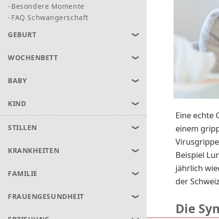
Besondere Momente
FAQ Schwangerschaft
GEBURT
WOCHENBETT
BABY
KIND
Eine echte 
einem gripp
STILLEN
Virusgripp
KRANKHEITEN
Beispiel L
jährlich wi
FAMILIE
der Schweiz
FRAUENGESUNDHEIT
Die Sy