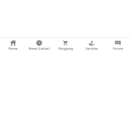
KONTAKT
Home
News (Letter)
Shopping
Services
Forum
AGB
DATENSCHUTZ
SOCIAL MEDIA
IMPRESSUM
WERBUNG
NEWSLETTER