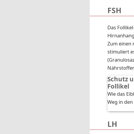
FSH
Das Follike
Hirnanhangd
Zum einen 
stimuliert 
(Granulosaz
Nährstoffe
Schutz un
Fol­li­kel
Wie das Eib
Weg in den 
LH