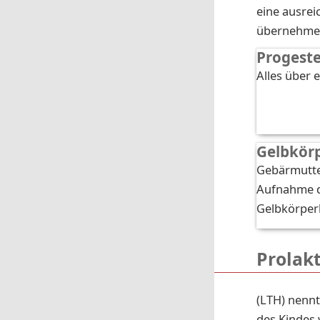
eine ausrei
übernehme
Progest
Alles über 
Gelbkör
Gebärmutter
Aufnahme d
Gelbkörper
Prolak
(LTH) nennt
des Kindes 