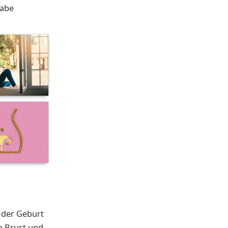
gabe
 der Geburt
n Brust und