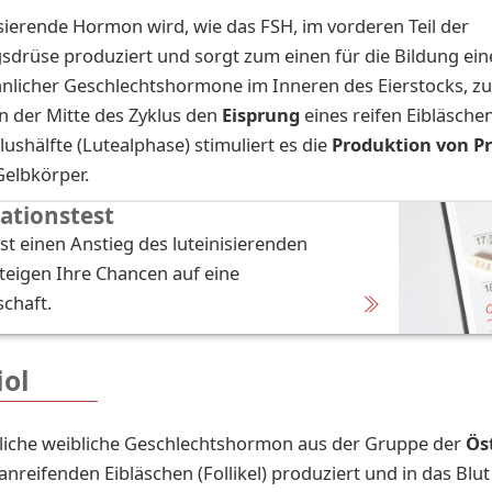
sierende Hormon wird, wie das FSH, im vorderen Teil der
drüse produziert und sorgt zum einen für die Bildung ein
licher Geschlechtshormone im Inneren des Eierstocks, z
in der Mitte des Zyklus den
Eisprung
eines reifen Eibläschen
lushälfte (Lutealphase) stimuliert es die
Produktion von P
Gelbkörper.
ationstest
est einen Anstieg des luteinisierenden
eigen Ihre Chancen auf eine
chaft.
iol
liche weibliche Geschlechtshormon aus der Gruppe der
Ös
anreifenden Eibläschen (Follikel) produziert und in das Blut