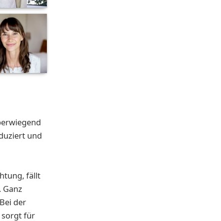
überwiegend
duziert und
tung, fällt
. Ganz
 Bei der
 sorgt für