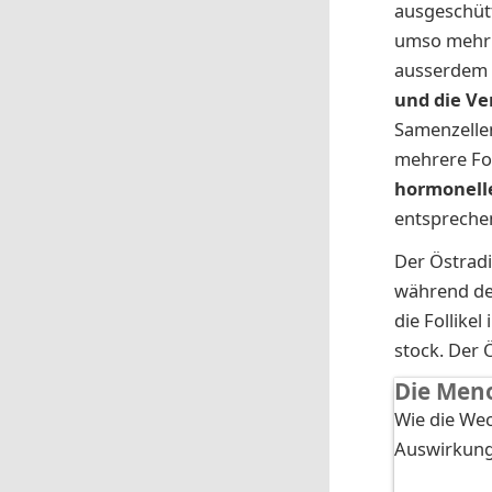
ausgeschütt
umso mehr 
ausserdem
und die Ve
Samenzellen
mehrere Foll
hormonell
entspreche
Der Ös­t­ra­
wäh­rend der
die Fol­li­ke
stock. Der Ö
Die Men
Wie die Wec
Auswirkung