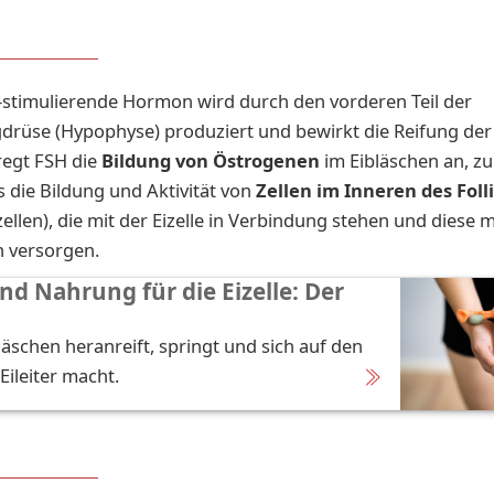
l-stimulierende Hormon wird durch den vorderen Teil der
rüse (Hypophyse) produziert und bewirkt die Reifung der 
regt FSH die
Bildung von Östrogenen
im Eibläschen an, z
es die Bildung und Aktivität von
Zellen im Inneren des Foll
ellen), die mit der Eizelle in Verbindung stehen und diese m
n versorgen.
d Nah­rung für die Ei­zel­le: Der
läschen heranreift, springt und sich auf den
Eileiter macht.