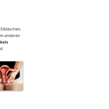
Eibläschen.
um anderen
ikels
it