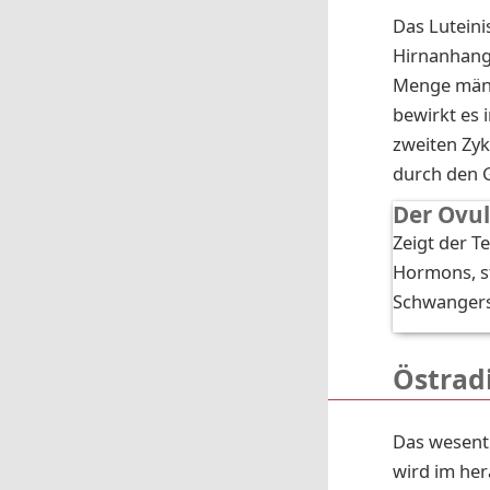
Das Luteini
Hirnanhangs
Menge männ
bewirkt es 
zweiten Zyk
durch den 
Der Ovul
Zeigt der T
Hormons, st
Schwangers
Östrad
Das wesent
wird im her