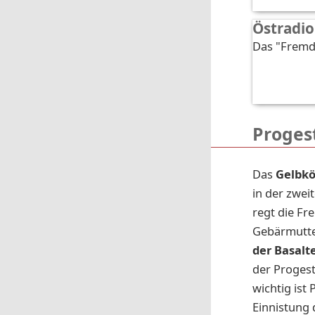
Östradio
Das "Fremdg
Proges
Das
Gelbk
in der zwei
regt die Fr
Gebärmutte
der Basal
der Progest
wichtig ist
Einnistung 