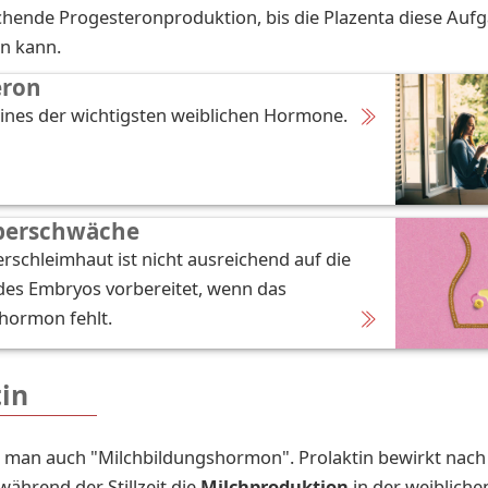
chende Progesteronproduktion, bis die Plazenta diese Auf
n kann.
eron
eines der wichtigsten weiblichen Hormone.
perschwäche
schleimhaut ist nicht ausreichend auf die
es Embryos vorbereitet, wenn das
hormon fehlt.
tin
 man auch "Milchbildungshormon". Prolaktin bewirkt nach
während der Stillzeit die
Milchproduktion
in der weibliche