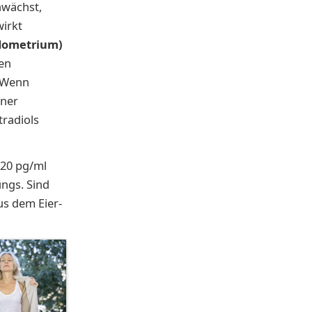
nwächst,
irkt
dometrium)
den
. Wenn
iner
tradiols
. 20 pg/ml
ungs. Sind
aus dem Ei­er­