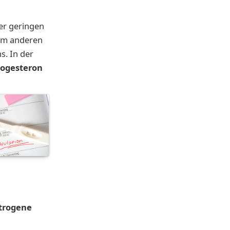
er geringen
um anderen
s. In der
rogesteron
trogene