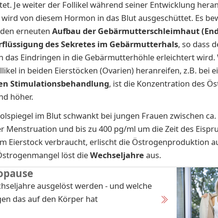
et. Je weiter der Follikel während seiner Entwicklung hera
wird von diesem Hormon in das Blut ausgeschüttet. Es bew
 den erneuten
Aufbau der Gebärmutterschleimhaut (En
rflüssigung des Sekretes im Gebärmutterhals
, so dass 
 das Eindringen in die Gebärmutterhöhle erleichtert wird
ikel in beiden Eierstöcken (Ovarien) heranreifen, z.B. bei e
en Stimulationsbehandlung
, ist die Konzentration des Ös
nd höher.
di­ol­spie­gel im Blut schwankt bei jun­gen Frau­en zwi­schen ca
 Mens­trua­ti­on und bis zu 400 pg/ml um die Zeit des Ei­spr
l im Ei­er­stock ver­braucht, er­lischt die Ös­tro­gen­pro­duk­ti­on 
s­tro­gen­man­gel löst die
Wech­sel­jahre
aus.
opause
hseljahre ausgelöst werden - und welche
en das auf den Körper hat