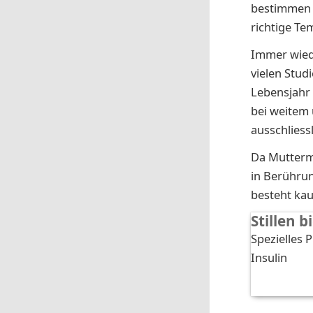
bestimmen d
richtige Te
Immer wied
vielen Stud
Lebensjahr 
bei weitem
ausschliess
Da Mutterm
in Berührun
besteht kau
Stillen 
Spezielles 
Insulin