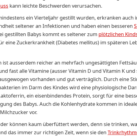
huss
kann leichte Beschwerden verursachen.
mindestens ein Vierteljahr gestillt wurden, erkranken auch i
ndheit seltener an Infektionen und haben einen besseren
S
Bei gestillten Babys kommt es seltener zum
plötzlichen Kind
für eine Zuckerkrankheit (Diabetes mellitus) im späteren Leb
 ist ausserdem reicher an mehrfach ungesättigten Fettsäu
und fast alle Vitamine (ausser Vitamin D und Vitamin K und
 ausgewogen vorhanden und gut verträglich. Durch eine St
bakterien im Darm des Kindes wird eine physiologische Da
Laktoferrin, ein eisenbindendes Protein, sorgt für eine bess
rgung des Babys. Auch die Kohlenhydrate kommen in ideal
 Milchzucker vor.
inder können kaum überfüttert werden, denn sie trinken, wa
nd das immer zur richtigen Zeit, wenn sie den
Trinkrhythm