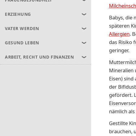
Milcheinsc
ERZIEHUNG
Babys, die 
späteren Ki
VATER WERDEN
Allergien
. 
das Risiko 
GESUND LEBEN
geringer.
ARBEIT, RECHT UND FINANZEN
Muttermilch
Mineralien 
Eisen) sind
der Bifidus
gefördert. 
Eisenverso
nämlich als
Gestillte K
brauchen, u