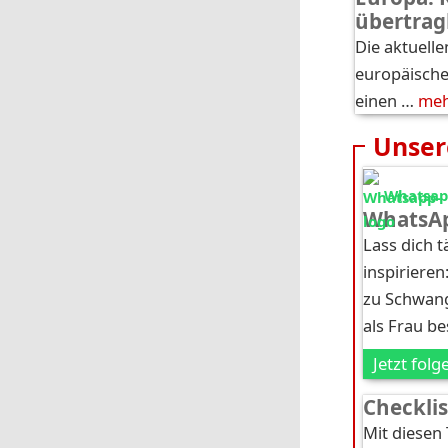
übertrag
Die aktuelle
europäische
einen …
me
Unser
Whatsapp
WhatsAp
Lass dich 
inspirieren
zu Schwang
als Frau b
Jetzt folg
Checkli
Mit diesen