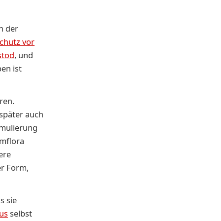
n der
chutz vor
stod
, und
en ist
ren.
 später auch
imulierung
rmflora
ere
er Form,
s sie
us
selbst