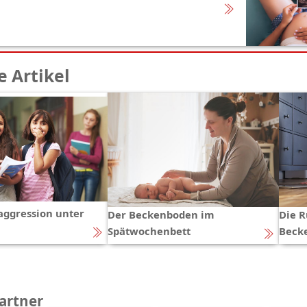
 Artikel
ggression unter
Der Beckenboden im
Die R
Spätwochenbett
Beck
artner