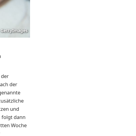
GettyImages
n
m
 der
nach der
 genannte
zusätzliche
tzen und
 folgt dann
ritten Woche
r