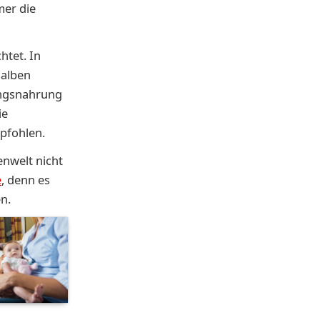
mer die
htet. In
halben
ingsnahrung
ie
pfohlen.
nwelt nicht
e
, denn es
n.