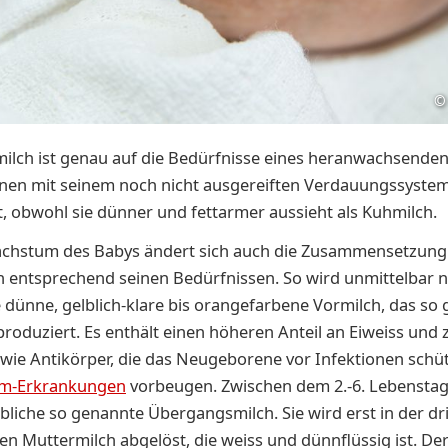
©
ilch ist genau auf die Bedürfnisse eines heranwachsende
en mit seinem noch nicht ausgereiften Verdauungssyste
 obwohl sie dünner und fettarmer aussieht als Kuhmilch.
chstum des Babys ändert sich auch die Zusammensetzung
 entsprechend seinen Bedürfnissen. So wird unmittelbar 
 dünne, gelblich-klare bis orangefarbene Vormilch, das so
roduziert. Es enthält einen höheren Anteil an Eiweiss und 
wie Antikörper, die das Neugeborene vor Infektionen schü
m-Erkrankungen
vorbeugen. Zwischen dem 2.-6. Lebenstag
lbliche so genannte Übergangsmilch. Sie wird erst in der d
fen Muttermilch abgelöst, die weiss und dünnflüssig ist. De