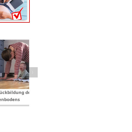
〈
〉
ückbildung des
Konkurrenzkampf unter
enbodens
Geschwistern