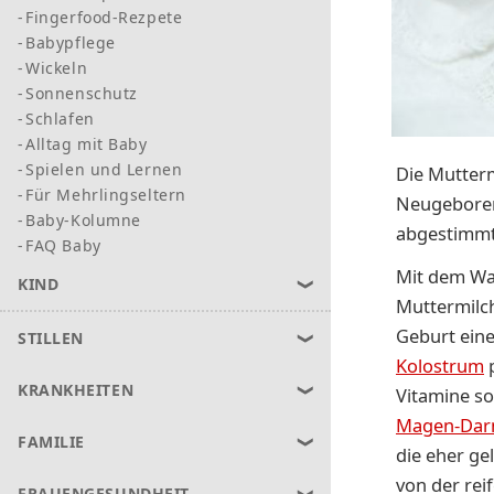
Fingerfood-Rezpete
Babypflege
Wickeln
Sonnenschutz
Schlafen
Alltag mit Baby
Spielen und Lernen
Die Mutterm
Für Mehrlingseltern
Neugeboren
Baby-Kolumne
abgestimmt,
FAQ Baby
Mit dem Wa
KIND
Muttermilch
Geburt eine
STILLEN
Kolostrum
p
KRANKHEITEN
Vitamine so
Magen-Dar
FAMILIE
die eher ge
von der rei
FRAUENGESUNDHEIT