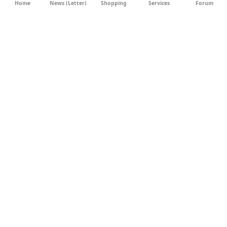
Home
News (Letter)
Shopping
Services
Forum
AGB
DATENSCHUTZ
SOCIAL MEDIA
IMPRESSUM
WERBUNG
NEWSLETTER