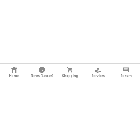
KONTAKT
Home
News (Letter)
Shopping
Services
Forum
AGB
DATENSCHUTZ
SOCIAL MEDIA
IMPRESSUM
WERBUNG
NEWSLETTER