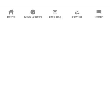
KONTAKT
Home
News (Letter)
Shopping
Services
Forum
AGB
DATENSCHUTZ
SOCIAL MEDIA
IMPRESSUM
WERBUNG
NEWSLETTER