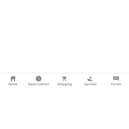
KONTAKT
Home
News (Letter)
Shopping
Services
Forum
AGB
DATENSCHUTZ
SOCIAL MEDIA
IMPRESSUM
WERBUNG