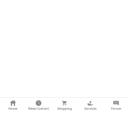
KONTAKT
Home
News (Letter)
Shopping
Services
Forum
AGB
DATENSCHUTZ
SOCIAL MEDIA