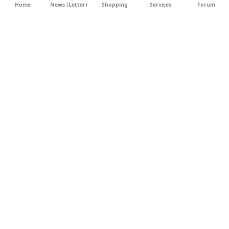
Home
News (Letter)
Shopping
Services
Forum
AGB
DATENSCHUTZ
SOCIAL MEDIA
IMPRESSUM
WERBUNG
NEWSLETTER