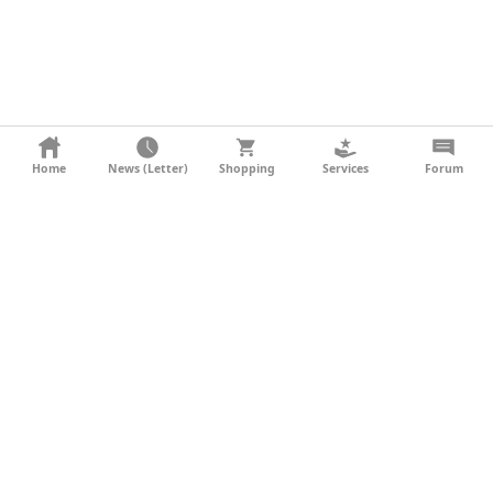
KONTAKT
Home
News (Letter)
Shopping
Services
Forum
AGB
DATENSCHUTZ
SOCIAL MEDIA
IMPRESSUM
WERBUNG
NEWSLETTER