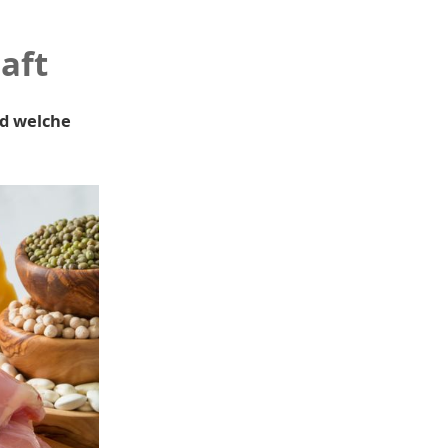
aft
nd welche