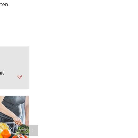
lten
it
〈
〉