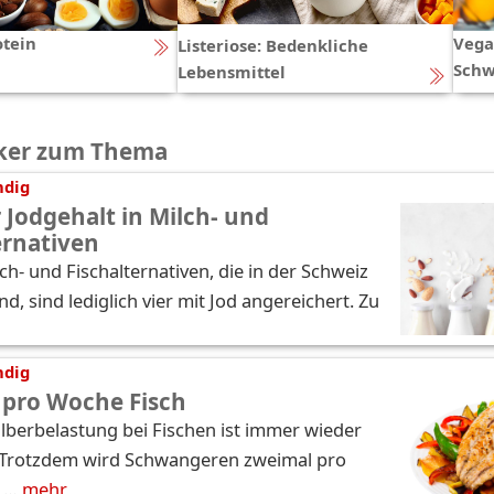
otein
Vega
Listeriose: Bedenkliche
Schw
Lebensmittel
ker zum Thema
ndig
 Jodgehalt in Milch- und
ernativen
ch- und Fischalternativen, die in der Schweiz
ind, sind lediglich vier mit Jod angereichert. Zu
ndig
 pro Woche Fisch
lberbelastung bei Fischen ist immer wieder
 Trotzdem wird Schwangeren zweimal pro
 …
mehr