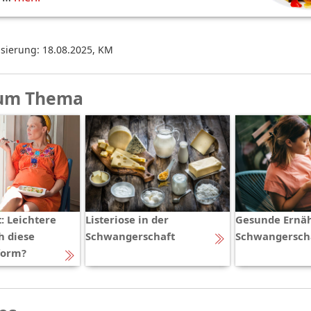
isierung: 18.08.2025
,
KM
um Thema
: Leichtere
Listeriose in der
Gesunde Ernäh
h diese
Schwangerschaft
Schwangersch
form?