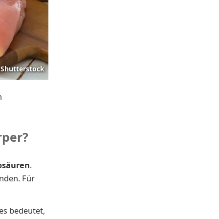
Shutterstock
n
rper?
osäuren
.
nden. Für
es bedeutet,