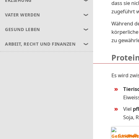
ERZIEHUNG
dass sie ni
zugeführt 
VATER WERDEN
Während de
GESUND LEBEN
körperlich
zu gewährle
ARBEIT, RECHT UND FINANZEN
Protei
Es wird zwi
Tieris
Eiweis
Viel
pf
Soja, 
Gesundhe