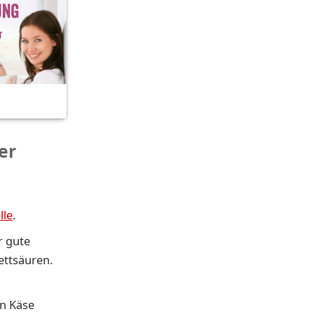
er
lle
.
r gute
ettsäuren.
en Käse