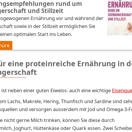
ngsempfehlungen rund um
rschaft und Stillzeit
ausgewogenen Ernährung vor und während der
haft sowie in der Stillzeit ermöglichen Sie
einen optimalen Start ins Leben.
hüre
ür eine proteinreiche Ernährung in d
gerschaft
h ist neben einer guten Eiweiss- auch eine wichtige
Eisenque
lem Lachs, Makrele, Hering, Thunfisch und Sardine sind seh
squellen und versorgen ausserdem mit Jod und Omega-3-F
Sie nicht gerne Milch trinken, können Sie diese durch
milch, Joghurt, Hüttenkäse oder Quark essen. Zwei Scheib