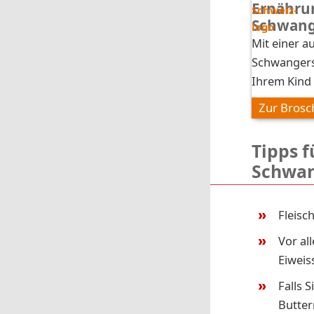
Ernähru
Schwange
Mit einer 
Schwangersc
Ihrem Kind 
Zur Brosc
Tipps f
Schwan
Fleisc
Vor al
Eiweis
Falls 
Butter