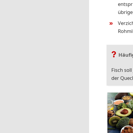
entspr
übrige
Verzic
Rohmi
Häufi
Fisch sol
der Quec