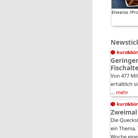
Eiweiss /Pr
Newstic
kurz&bü
Geringer
Fischalt
Von 477 Mil
erhältlich s
…
mehr
kurz&bü
Zweimal
Die Quecksi
ein Thema.
Woche eine