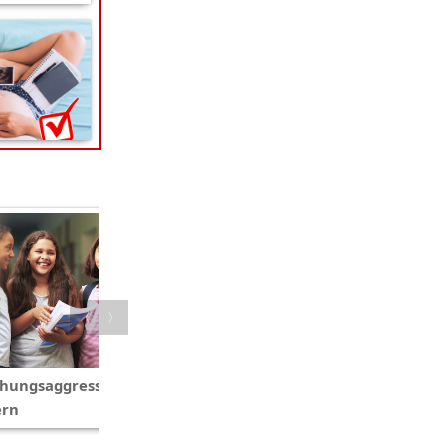
〈
〉
hungsaggression unter
Die Rückbildung des
ern
Beckenbodens