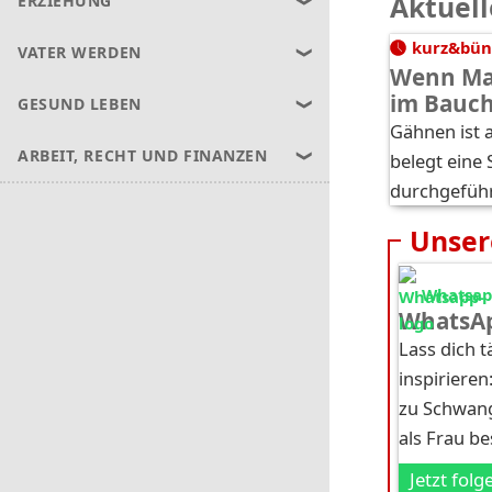
Aktuell
ERZIEHUNG
kurz&bün
VATER WERDEN
Wenn Ma
im Bauc
GESUND LEBEN
Gähnen ist a
ARBEIT, RECHT UND FINANZEN
belegt eine 
durchgefüh
Unser
Whatsapp
WhatsAp
Lass dich 
inspirieren
zu Schwang
als Frau b
Jetzt folg