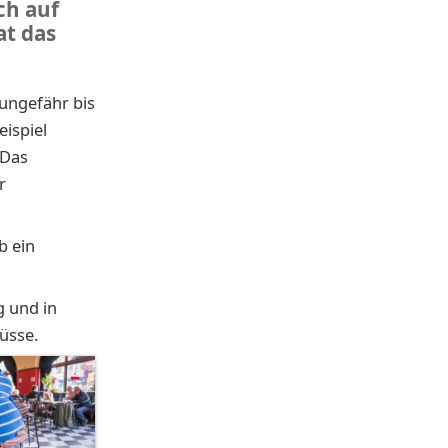
ch auf
at das
ungefähr bis
ispiel
 Das
r
b ein
g und in
üsse.