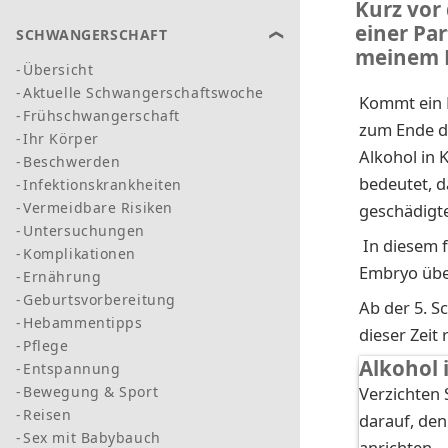
Kurz vor
einer Par
SCHWANGERSCHAFT
meinem 
Übersicht
Aktuelle Schwangerschaftswoche
Kommt ein 
Frühschwangerschaft
zum Ende d
Ihr Körper
Alkohol in 
Beschwerden
bedeutet, d
Infektionskrankheiten
Vermeidbare Risiken
geschädigte
Untersuchungen
In diesem f
Komplikationen
Embryo über
Ernährung
Geburtsvorbereitung
Ab der 5. S
Hebammentipps
dieser Zeit
Pflege
Alkohol 
Entspannung
Bewegung & Sport
Verzichten 
Reisen
darauf, de
Sex mit Babybauch
anrichten.