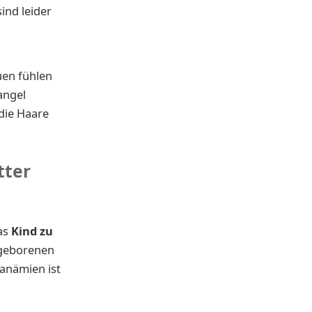
ind leider
uen fühlen
angel
die Haare
tter
das
Kind zu
geborenen
anämien ist