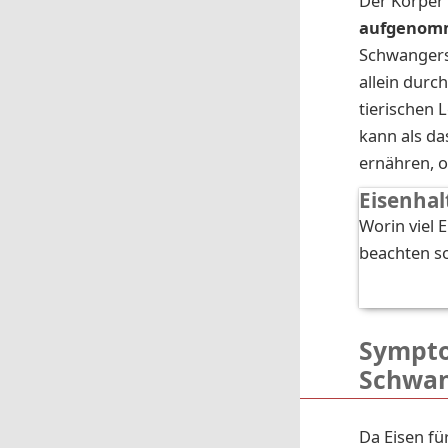
Der Körper 
aufgenom
Schwangersc
allein durc
tierischen
kann als da
ernähren, o
Eisenhal
Worin viel 
beachten so
Sympto
Schwan
Da Eisen fü