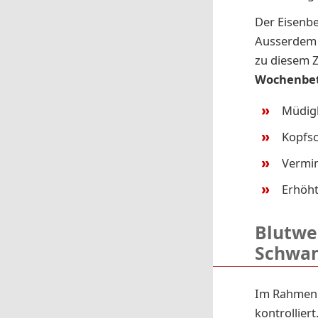
Der Eisenbe
Ausserdem 
zu diesem Z
Wochenbe
Müdigk
Kopfs
Vermin
Erhöht
Blutwe
Schwan
Im Rahmen 
kontrollier