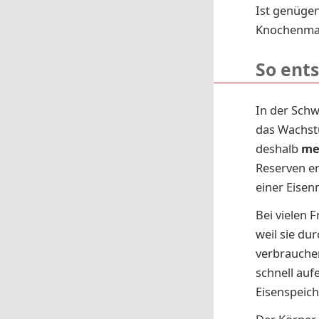
Ist genügen
Knochenmar
So ent
In der Schw
das Wachstu
deshalb
me
Reserven er
einer Eise
Bei vielen 
weil sie du
verbrauche
schnell auf
Eisenspeich