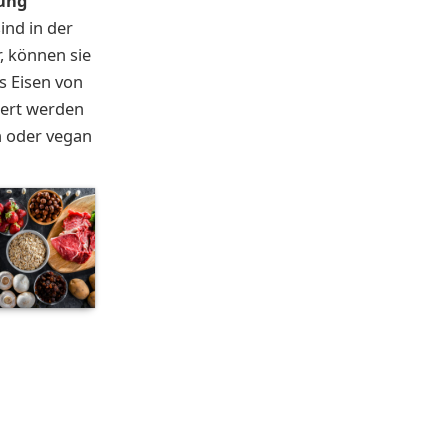
ung
ind in der
r, können sie
s Eisen von
iert werden
h oder vegan