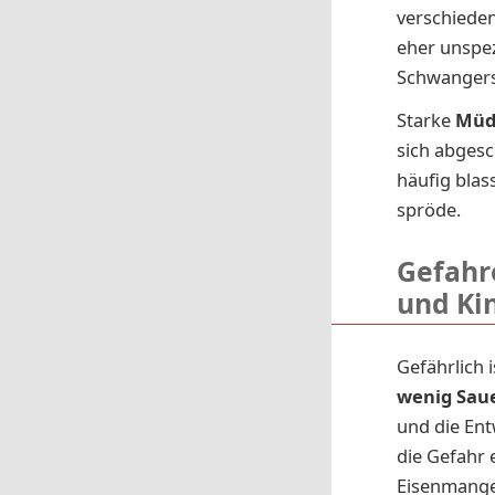
verschiede
eher unspez
Schwangers
Starke
Müd
sich abgesc
häufig blas
spröde.
Gefahr
und Ki
Gefährlich 
wenig Sau
und die En
die Gefahr 
Eisenmangel