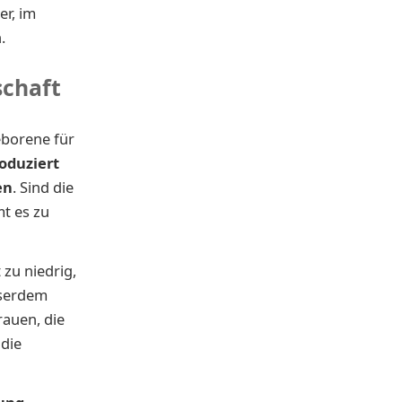
er, im
.
schaft
eborene für
oduziert
en
. Sind die
t es zu
 zu niedrig,
sserdem
auen, die
 die