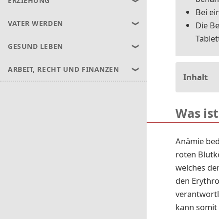
ERZIEHUNG
Bei ei
VATER WERDEN
Die B
Tablet
GESUND LEBEN
ARBEIT, RECHT UND FINANZEN
Inhalt
Was is
Anämie bed
roten Blutk
welches den 
den Erythro
verantwortl
kann somit