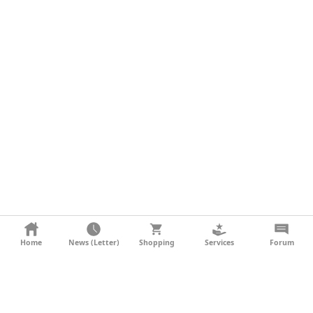
KONTAKT
Home
News (Letter)
Shopping
Services
Forum
AGB
DATENSCHUTZ
SOCIAL MEDIA