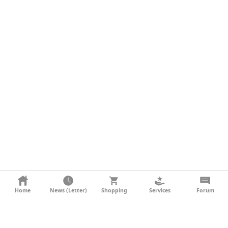
KONTAKT
Home
News (Letter)
Shopping
Services
Forum
AGB
DATENSCHUTZ
SOCIAL MEDIA