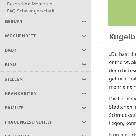
Besondere Momente
FAQ Schwangerschaft
GEBURT
Kugelb
WOCHENBETT
BABY
„Du hast di
entnervt, a
KIND
denn bittes
gebucht hab
STILLEN
mehr eine 
KRANKHEITEN
Die Ferienw
Städtchen i
FAMILIE
Schmuckstü
FRAUENGESUNDHEIT
liegen, konn
Nun gut, ic