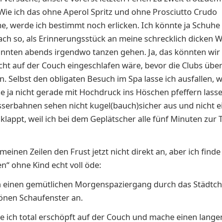
Wie ich das ohne Aperol Spritz und ohne Prosciutto Crudo
 werde ich bestimmt noch erlicken. Ich könnte ja Schuhe
ach so, als Erinnerungsstück an meine schrecklich dicken 
nnten abends irgendwo tanzen gehen. Ja, das könnten wir w
cht auf der Couch eingeschlafen wäre, bevor die Clubs übe
n. Selbst den obligaten Besuch im Spa lasse ich ausfallen, we
me ja nicht gerade mit Hochdruck ins Höschen pfeffern lass
serbahnen sehen nicht kugel(bauch)sicher aus und nicht 
 klappt, weil ich bei dem Geplätscher alle fünf Minuten zur T
einen Zeilen den Frust jetzt nicht direkt an, aber ich finde
en“ ohne Kind echt voll öde:
 einen gemütlichen Morgenspaziergang durch das Städtch
önen Schaufenster an.
e ich total erschöpft auf der Couch und mache einen lange