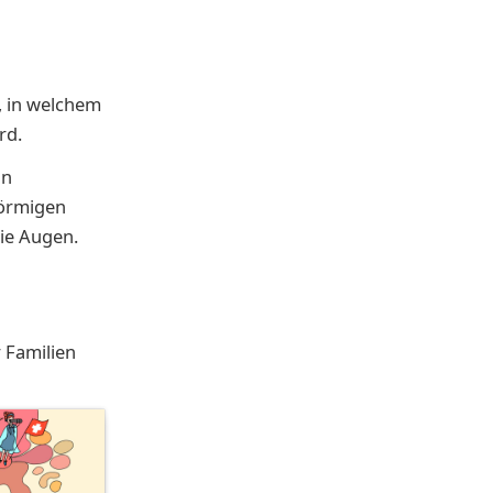
, in welchem
rd.
nn
förmigen
die Augen.
 Familien