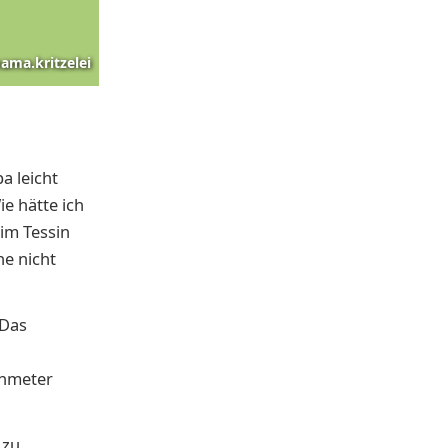
ama.kritzelei
a leicht
e hätte ich
im Tessin
he nicht
 Das
enmeter
 zu