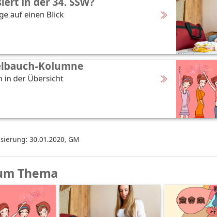
iert in der 34. SSW?
ge auf einen Blick
elbauch-Kolumne
 in der Übersicht
isierung: 30.01.2020
,
GM
um Thema