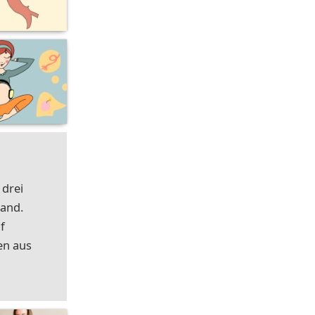
 drei
land.
f
en aus