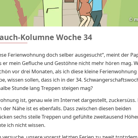
©
m
auch-Kolumne Woche 34
ese Ferienwohnung doch selber ausgesucht“, meint der Pap
ls er mein Gefluche und Gestöhne nicht mehr hören mag. Wi
chön vor drei Monaten, als ich diese kleine Ferienwohnung 
e, wissen sollen, dass ich in der 34. Schwangerschaftswoc
halbe Stunde lang Treppen steigen mag?
ohnung ist, genau wie im Internet dargestellt, zuckersüss.
n der Nähe ist es ebenfalls. Dass zwischen diesen beiden
cken sechs steile Treppen und gefühlte zweitausend Höh
te ich nicht wissen.
h versuche, unsere vorerst letzten Ferien zu zweit trotzdem