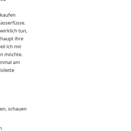
 kaufen
Wasserfüsse.
irklich tun,
rhaupt ihre
il ich mir
en möchte.
einmal am
oilette
en, schauen
n