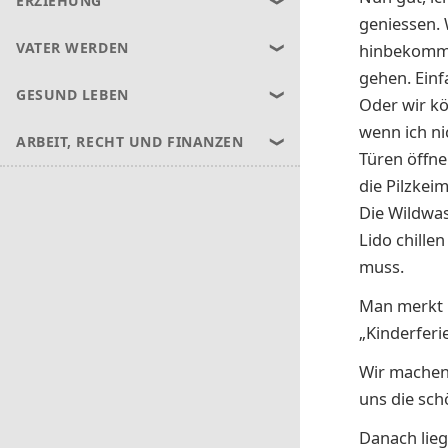
ERZIEHUNG
geniessen. 
VATER WERDEN
hinbekomme,
gehen. Einf
GESUND LEBEN
Oder wir kö
wenn ich ni
ARBEIT, RECHT UND FINANZEN
Türen öffne
die Pilzkei
Die Wildwas
Lido chillen
muss.
Man merkt m
„Kinderferi
Wir machen
uns die sch
Danach lieg