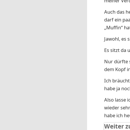
meiner Verd
Auch das he
darf ein pa
„Muffin“ ha
Jawohl, es si
Es sitzt da
Nur dürfte 
dem Kopf i
Ich bräuch
habe ja noc
Also lasse 
wieder sehr
habe ich he
Weiter z