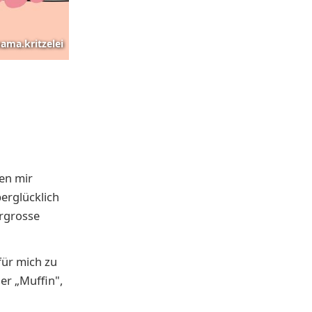
ama.kritzelei
en mir
erglücklich
ergrosse
für mich zu
er „Muffin",