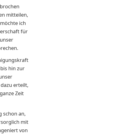
erbrochen
n mitteilen,
 möchte ich
erschaft für
 unser
prechen.
nigungskraft
is hin zur
 unser
azu erteilt,
 ganze Zeit
 schon an,
sorglich mit
ngeniert von