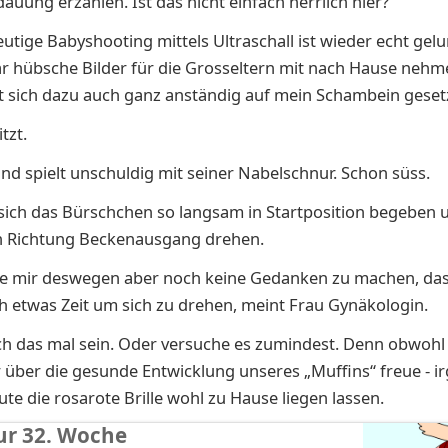
auung erzählen. Ist das nicht einfach herrlich hier?
utige Babyshooting mittels Ultraschall ist wieder echt gelu
ar hübsche Bilder für die Grosseltern mit nach Hause nehm
t sich dazu auch ganz anständig auf mein Schambein geset
tzt.
 und spielt unschuldig mit seiner Nabelschnur. Schon süss.
sich das Bürschchen so langsam in Startposition begeben u
n Richtung Beckenausgang drehen.
te mir deswegen aber noch keine Gedanken zu machen, das
h etwas Zeit um sich zu drehen, meint Frau Gynäkologin.
ich das mal sein. Oder versuche es zumindest. Denn obwohl
 über die gesunde Entwicklung unseres „Muffins“ freue - i
ute die rosarote Brille wohl zu Hause liegen lassen.
ur 32. Woche