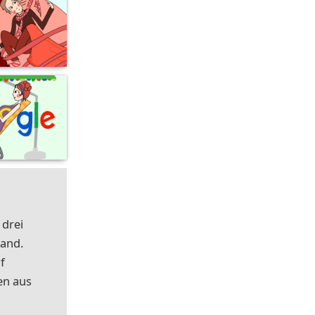
 drei
land.
f
en aus