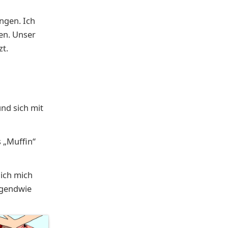
ngen. Ich
en. Unser
zt.
nd sich mit
 „Muffin“
 ich mich
rgendwie