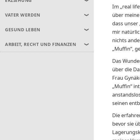
ERZIEHUNG
Im „real li
über meine 
VATER WERDEN
dass unser 
GESUND LEBEN
mir natürli
nichts ande
ARBEIT, RECHT UND FINANZEN
„Muffin“, g
Das Wunderb
über die D
Frau Gynäko
„Muffin“ in
anstandslos
seinen entb
Die erfahr
bevor sie ü
Lagerungski