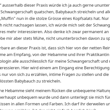
fe“ ausserhalb dieser Praxis würde ich ja auch gerne ununt
Schwangerschaft quatschen, Babybauch streicheln und alle
„Muffin" nun in die stolze Grösse eines Kopfsalats hat. Nur
ch nicht nachsagen lassen, ich würde mich seit der Schwang
res mehr interessieren. Also denke ich zwar permanent an
ebe mir aber stets Mühe, nicht ununterbrochen davon zu s
are an dieser Praxis ist, dass sich hier von der netten Rei
ame am Empfang, von der Hebamme und ihrer Praktikantin b
login alle ausschliesslich für meine Schwangerschaft und
teressieren. Hier wird einem am Eingang eine Berechtigung d
 nur von sich zu erzählen, intime Fragen zu stellen und die
lössten Babybauch zu streicheln.
ene Hebamme sieht meinem Rücken die unbequeme Haltung
berhaupt unbequem wurde und dann unterlegt sie mich für
ssen in allen Formen und Farben. Ich darf ihr derweilen u