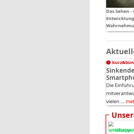
Das Sehen - 
Entwicklung
Wahrnehmu
Aktuell
kurz&bün
Sinkende
Smartph
Die Einführ
mitverantwor
vielen …
me
Unser
Whatsapp