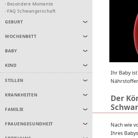
Besondere Momente
FAQ Schwangerschaft
GEBURT
WOCHENBETT
BABY
KIND
Ihr Baby is
Nährstoffen
STILLEN
KRANKHEITEN
Der Kör
Schwan
FAMILIE
FRAUENGESUNDHEIT
Nach wie vo
Ihres Babys