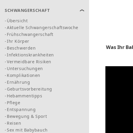
SCHWANGERSCHAFT
Übersicht
Aktuelle Schwangerschaftswoche
Frühschwangerschaft
Ihr Körper
Was Ihr Ba
Beschwerden
Infektionskrankheiten
Vermeidbare Risiken
Untersuchungen
Komplikationen
Ernährung
Geburtsvorbereitung
Hebammentipps
Pflege
Entspannung
Bewegung & Sport
Reisen
Sex mit Babybauch