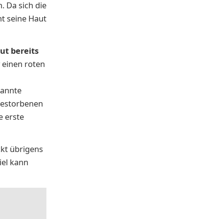
. Da sich die
ht seine Haut
ut bereits
y einen roten
nannte
gestorbenen
e erste
kt übrigens
iel kann