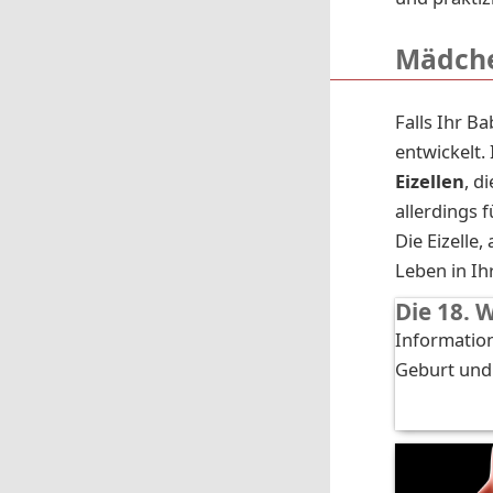
Mädche
Falls Ihr B
entwickelt.
Eizellen
, d
allerdings 
Die Eizelle
Leben in Ih
Die 18. 
Information
Geburt und