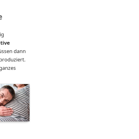
e
ig
itive
müssen dann
produziert.
 ganzes