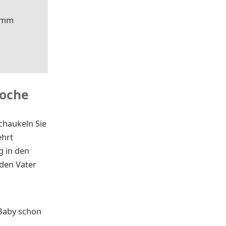
8 mm
woche
chaukeln Sie
ehrt
g in den
nden Vater
 Baby schon