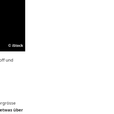
©
iStock
off und
ergrösse
 etwas über