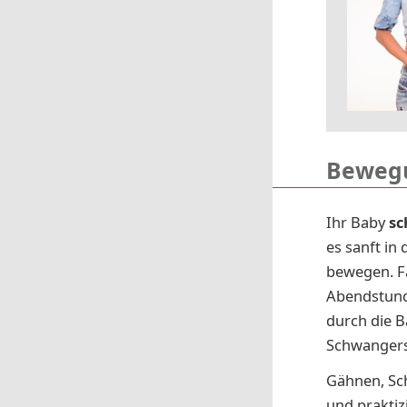
Bewegu
Ihr Baby
sc
es sanft in
bewegen. Fa
Abendstunde
durch die B
Schwangers
Gähnen, Sch
und praktizi