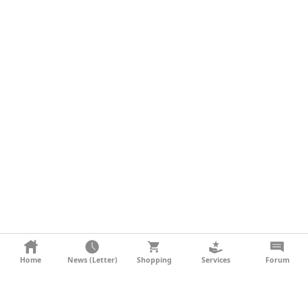
KONTAKT
Home
News (Letter)
Shopping
Services
Forum
AGB
DATENSCHUTZ
SOCIAL MEDIA