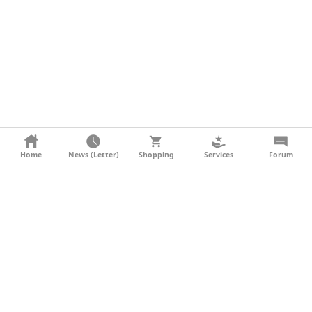
KONTAKT
Home
News (Letter)
Shopping
Services
Forum
AGB
DATENSCHUTZ
SOCIAL MEDIA
IMPRESSUM
WERBUNG
NEWSLETTER