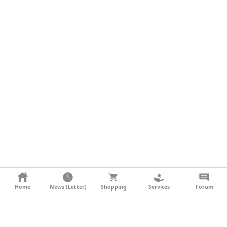
KONTAKT
Home
News (Letter)
Shopping
Services
Forum
AGB
DATENSCHUTZ
SOCIAL MEDIA