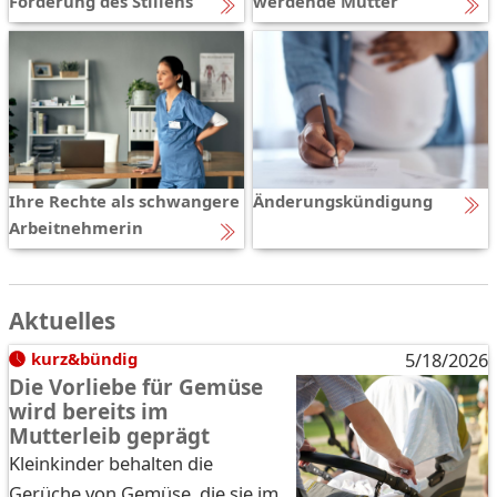
Förderung des Stillens
werdende Mütter
Ihre Rechte als schwangere
Änderungskündigung
Arbeitnehmerin
Aktuelles
kurz&bündig
5/18/2026
Die Vorliebe für Gemüse
wird bereits im
Mutterleib geprägt
Kleinkinder behalten die
Gerüche von Gemüse, die sie im