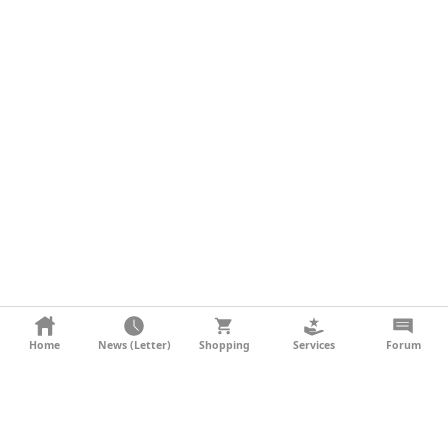
KONTAKT
Home
News (Letter)
Shopping
Services
Forum
AGB
DATENSCHUTZ
SOCIAL MEDIA