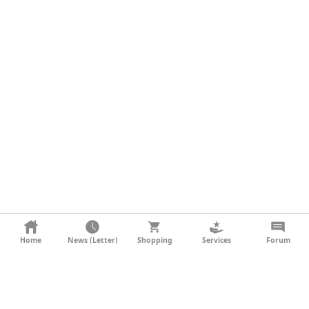
KONTAKT
Home
News (Letter)
Shopping
Services
Forum
AGB
DATENSCHUTZ
SOCIAL MEDIA