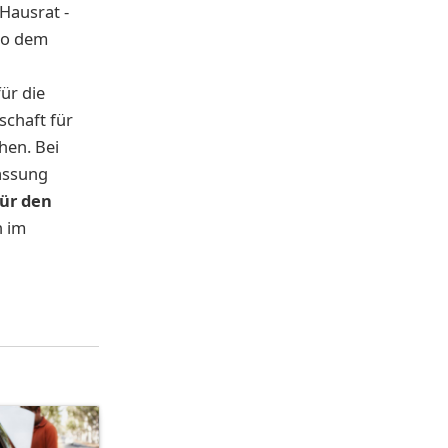
Hausrat -
lso dem
ür die
schaft für
hen. Bei
assung
ür den
n im