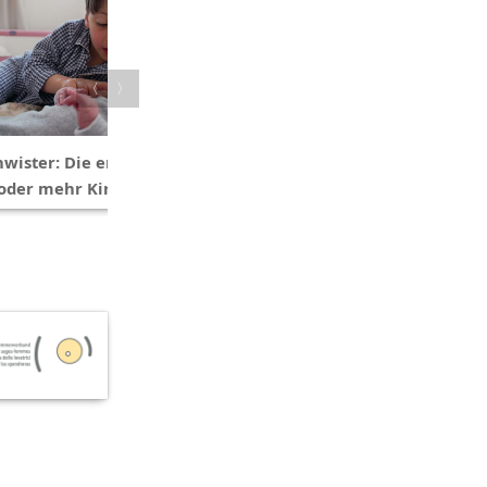
〈
〉
wister: Die ersten Tage mit
Konkurrenzkampf unter
 oder mehr Kindern
Geschwistern