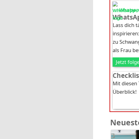
Whatsapp
WhatsAp
Lass dich 
inspirieren
zu Schwang
als Frau b
Jetzt folg
Checkli
Mit diesen
Überblick!
Neueste