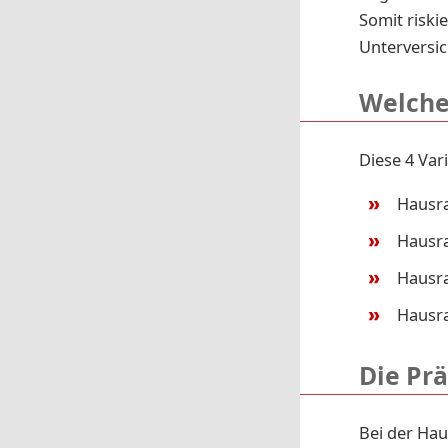
Somit riski
Unterversi
Welche
Diese 4 Var
Hausra
Hausra
Hausra
Hausra
Die Pr
Bei der Hau