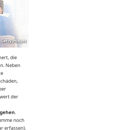
GettyImages
ert, die
en. Neben
te
Schäden,
ber
wert der
zugehen
.
ssumme noch
r erfassen).