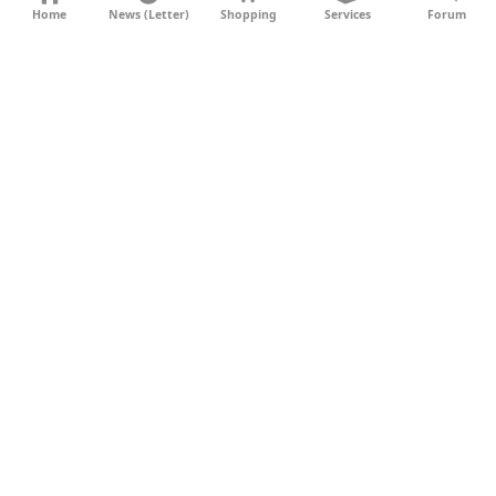
KONTAKT
Home
News (Letter)
Shopping
Services
Forum
AGB
DATENSCHUTZ
SOCIAL MEDIA
IMPRESSUM
WERBUNG
NEWSLETTER