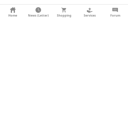
KONTAKT
Home
News (Letter)
Shopping
Services
Forum
AGB
DATENSCHUTZ
SOCIAL MEDIA
IMPRESSUM
WERBUNG
NEWSLETTER