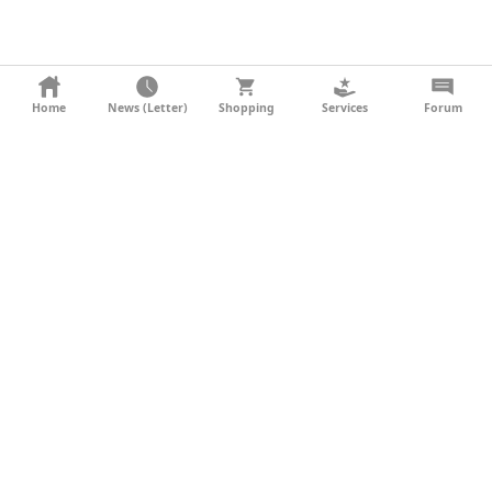
KONTAKT
Home
News (Letter)
Shopping
Services
Forum
AGB
DATENSCHUTZ
SOCIAL MEDIA
IMPRESSUM
WERBUNG
NEWSLETTER