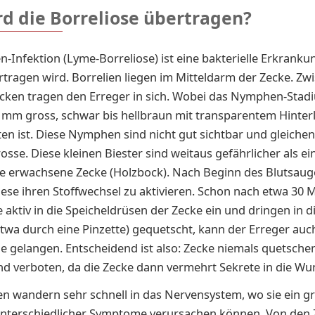
rd die Borreliose übertragen?
en-Infektion (Lyme-Borreliose) ist eine bakterielle Erkranku
tragen wird. Borrelien liegen im Mitteldarm der Zecke. Zw
cken tragen den Erreger in sich. Wobei das Nymphen-Stad
1 mm gross, schwar bis hellbraun mit transparentem Hinter
ten ist. Diese Nymphen sind nicht gut sichtbar und gleichen
se. Diese kleinen Biester sind weitaus gefährlicher als ei
te erwachsene Zecke (Holzbock). Nach Beginn des Blutsau
ese ihren Stoffwechsel zu aktivieren. Schon nach etwa 30 
 aktiv in die Speicheldrüsen der Zecke ein und dringen in d
etwa durch eine Pinzette) gequetscht, kann der Erreger auc
e gelangen. Entscheidend ist also: Zecke niemals quetschen
ind verboten, da die Zecke dann vermehrt Sekrete in die Wu
en wandern sehr schnell in das Nervensystem, wo sie ein g
nterschiedlicher Symptome verursachen können. Von den