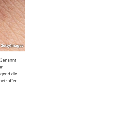
GettyImages
. Genannt
nn
egend die
betroffen