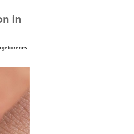
on in
ungeborenes