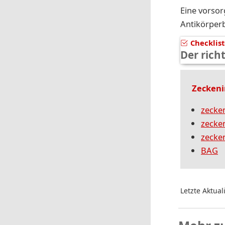
Eine vorsor
Antikörper
Checklis
Der rich
Zeckeni
zecke
zecken
zecken
BAG
Letzte Aktual