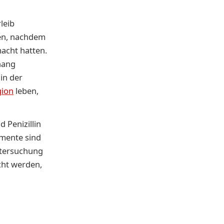
leib
men, nachdem
acht hatten.
hang
 in der
gion
leben,
d Penizillin
amente sind
ntersuchung
cht werden,