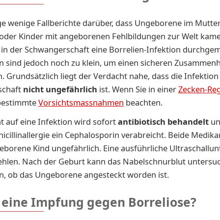
ige wenige Fallberichte darüber, dass Ungeborene im Mutter
 oder Kinder mit angeborenen Fehlbildungen zur Welt ka
 in der Schwangerschaft eine Borrelien-Infektion durchgem
en sind jedoch noch zu klein, um einen sicheren Zusammen
n. Grundsätzlich liegt der Verdacht nahe, dass die Infektion
schaft
nicht ungefährlich
ist. Wenn Sie in einer
Zecken-Re
 bestimmte
Vorsichtsmassnahmen
beachten.
t auf eine Infektion wird sofort
antibiotisch behandelt
un
nicillinallergie ein Cephalosporin verabreicht. Beide Medik
eborene Kind ungefährlich. Eine ausführliche Ultraschallu
ehlen. Nach der Geburt kann das Nabelschnurblut untersu
n, ob das Ungeborene angesteckt worden ist.
s eine Impfung gegen Borreliose?