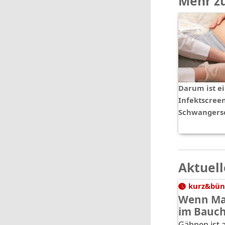
Mehr z
Darum ist e
Infektscreen
Schwangersc
Aktuell
kurz&bün
Wenn Ma
im Bauc
Gähnen ist a