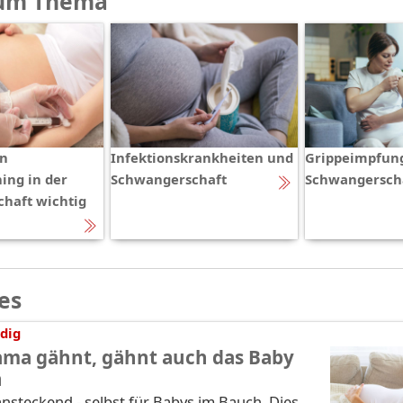
um Thema
in
Infektionskrankheiten und
Grippeimpfung
ing in der
Schwangerschaft
Schwangersch
haft wichtig
es
dig
ma gähnt, gähnt auch das Baby
h
nsteckend - selbst für Babys im Bauch. Dies