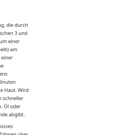
ng, die durch
ischen 3 und
ium einer
leib) am
 einer
ne
gens
Minuten
ie Haut. Wird
h schneller
. Öl oder
nde abgibt.
rosses
 Zähnen über