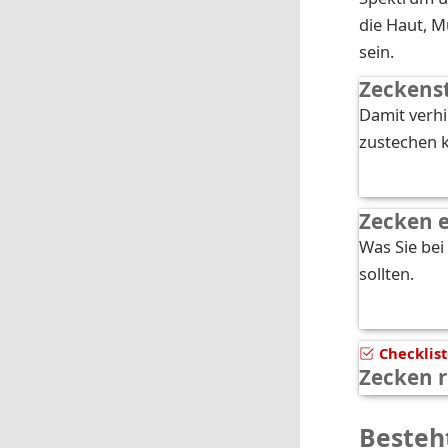
die Haut, M
sein.
Zeckens
Damit verhi
zustechen 
Zecken 
Was Sie be
sollten.
Checklis
Zecken r
Besteh