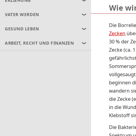
ERZIEHUNG
Wie wi
VATER WERDEN
Die Borreli
GESUND LEBEN
Zecken
über
30 % der Ze
ARBEIT, RECHT UND FINANZEN
Zecke (ca. 
gefährlichs
Sommerspros
vollgesaug
beginnen di
wandern sie
die Zecke (
in die Wund
Klebstoff s
Die Bakteri
Spektrum u