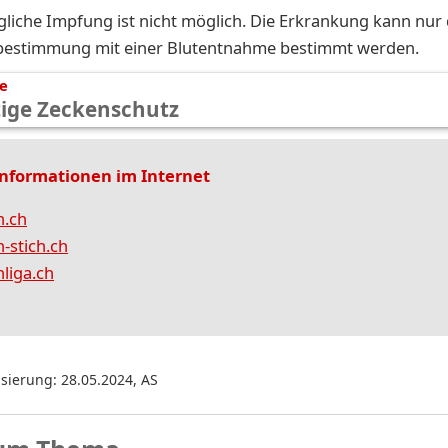
gliche Impfung ist nicht möglich. Die Erkrankung kann nur
bestimmung mit einer Blutentnahme bestimmt werden.
te
tige Zeckenschutz
nformationen im Internet
n.ch
-stich.ch
liga.ch
isierung: 28.05.2024
,
AS